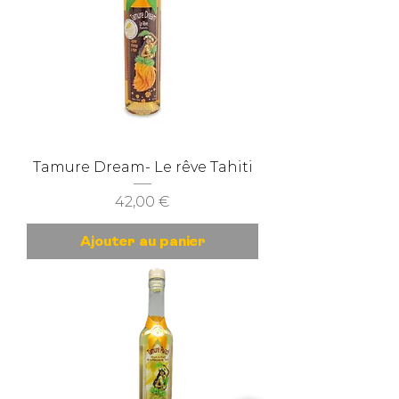
Tamure Dream- Le rêve Tahiti
Prix
42,00 €
Ajouter au panier