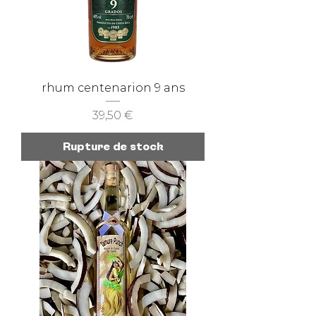
rhum centenarion 9 ans
Prix
39,50 €
Rupture de stock