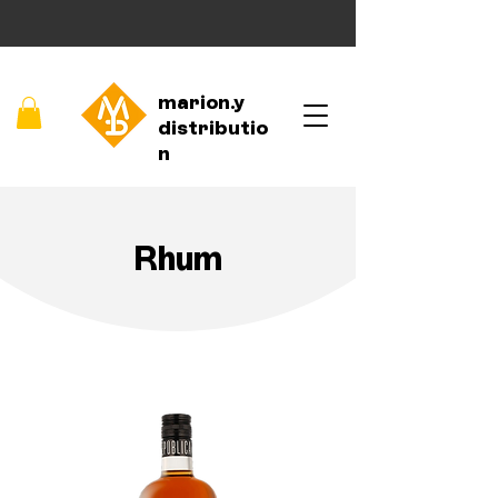
marion.y
distributio
n
Rhum