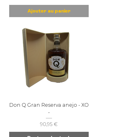
Ajouter au panier
Don Q Gran Reserva anejo - XO
-
Prix
90,95 €