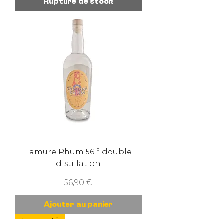
Rupture de stock
Tamure Rhum 56 ° double
distillation
Prix
56,90 €
Ajouter au panier