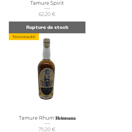
Tamure Spirit
Prix
62,20 €
Rupture de stock
Nouveauté
Tamure Rhum 𝐇𝐞𝐢𝐦𝐨𝐚𝐧𝐚
Prix
79,20 €