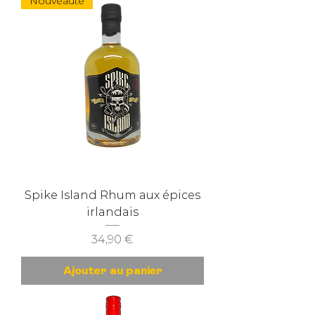
Nouveauté
Spike Island Rhum aux épices
irlandais
Prix
34,90 €
Ajouter au panier