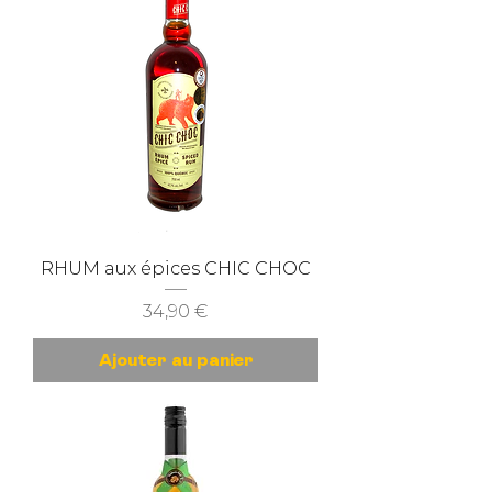
RHUM aux épices CHIC CHOC
Prix
34,90 €
Ajouter au panier