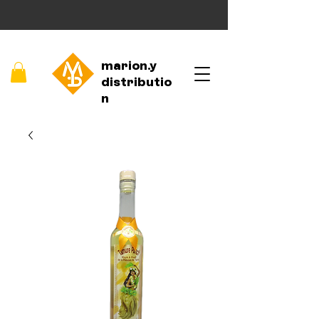
marion.y
distributio
n